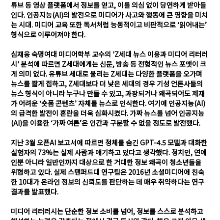
튜브 등 영상 플랫폼에서 정보를 얻고, 이를 의심 없이 당연하게 받아들
인다. 인공지능(AI)의 발전으로 미디어가 사고와 행동에 큰 영향을 미치
는 시대. 미디어 교육 또한 독서처럼 능동적이고 비판적으로 ‘읽어내는’
형식으로 이루어져야 한다.
심재웅 숙명여대 미디어학부 교수의 'Z세대 뉴스 이용과 미디어 리터러
시' 분석에 따르면 Z세대에게는 신문, 방송 등 전형적인 뉴스 포맷이 크
게 의미 없다. 유튜브 세대로 불리는 Z세대는 다양한 플랫폼을 오가며
뉴스를 짧게 접하고, Z세대보다 더 낮은 세대의 경우 기성 언론사들의
뉴스 형식이 아니라 누구나 만들 수 있고, 과장되거나 왜곡되어도 제재
가 어려운 ‘숏폼 콘텐츠’ 자체를 뉴스로 인식한다. 여기에 인공지능(AI)
의 급격한 발전이 혼란을 더욱 심화시켰다. 가짜 뉴스를 넘어 인공지능
(AI)을 이용한 ‘가짜 여론’은 인간과 구분할 수 없을 정도로 발전했다.
지난 3월 오픈AI 보고서에 따르면 정체를 숨긴 GPT-4.5 모델과 대화한
실험자의 73%는 실제 사람과 얘기하고 있다고 생각했다. 정치인, 연예
인뿐 아니라 일반인까지 대상으로 한 거대한 정보 왜곡이 청소년들을
위협하고 있다. 실제 스탠퍼드대 연구팀은 2016년 소셜미디어에 친숙
한 10대가 온라인 정보의 신뢰도를 판단하는 데 매우 취약하다는 연구
결과를 발표했다.
미디어 리터러시는 단순한 정보 소비를 넘어, 정보를 스스로 분석하고