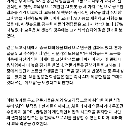
에서는 수학 수업
6
시간 동안 학생들을 세 그룹으로 나누어 교과서
,
일
반적인
AI
챗봇
,
교육용으로 개발된
AI
챗봇 등 세 가지 수단으로 공부한
결과를 각각 비교했다
.
교육용
AI
챗봇은 즉각적인 정답을 알려주지 않
고 학습을 지원하도록 했다
.
이후 교재나
AI
사용을 제한하고 시험을 보
았을 때
,
AI
챗봇으로 공부한 이들의 정답률은 교과서 학습자보다
17%
나 낮았다
.
교육용
AI
챗봇의 경우에는 교과서 학습자와 같은 결과를 보
였다
.
같은 보고서 내에서 중국 대학생을 대상으로 연구한 결과도 있다
.
혼자
글을 읽고 수정하거나 인간 전문가의 도움을 받은 학생들은
AI
도구를
이용해 자신의 영어 에세이를 고친 학생들보다 에세이 평가 및 관련 내
용시험에서 더 높은 평가를 받았다
.
전문가들은
글쓰기를 퇴고하는 과
정에서 인간과 소통한 학생들은 피드백을 평가하고 반영하는 등 주체성
을 보였지만
, AI
를 활용한 학생들은 질문 즉시
AI
가 제공한 답을 그대로
갖다 쓰는
‘
게으름
’
을 보였다고 비판했다
.
이런 결과를 두고 전문가들은
AI
와 알고리즘 노출에 취약한 어린 시절
부터
‘AI’
의 부작용과 한계를 이해하고
, AI
를 과하게 의존하거나 무조건
수용하지 않으며
,
끊임없이 개인적인 비판적 사고력을 유지한 채 나만
의 결과물을 만드는 등 전략적으로
AI
를 활용할 수 있는
미디어
-
리터러
시 교육 역량
을 강조한다
.