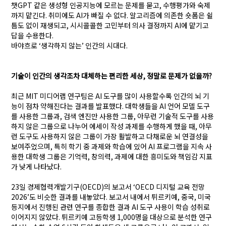
챗
GPT
같은 생성형 인공지능에 모르는 문제를 묻고
,
수행평가와 숙제
까지 맡긴다
.
취미에도
AI
가 빠질 수 없다
.
알고리즘에 의존한 숏폼은 쉴
틈도 없이 재생되고
,
시시콜콜한 고민부터 의사 결정까지
AI
에 맡기고
답을 수용한다
.
바야흐로
‘
생각하지 않는
’
인간의 시대다
.
기술이 인간의 생각조차 대체하는 편리한 세상
,
정말로 문제가 없을까
?
최근
MIT
미디어랩 연구팀은
AI
도구를 많이 사용할수록 인간의 뇌 기
능이 점차 약해진다는 결과를 발표했다
.
대학생들을
AI
언어 모델 도구
를 사용한 그룹과
,
검색 엔진만 사용한 그룹
,
아무런 기술적 도구를 사용
하지 않은 그룹으로 나누어 에세이 작성 과제를 수행하게 했을 때
,
아무
런 도구도 사용하지 않은 그룹이 가장 활발하고 다채로운 뇌 연결성을
보여주었으며
,
특히 학기 중 과제와 학습에 있어
AI
프로그램을 지속 사
용한 대학생 그룹은 기억력
,
창의력
,
과제에 대한 흥미도와 책임감 지표
가 낮게 나타났다
.
23
일 경제협력개발기구
(OECD)의
보고서
‘OECD
디지털 교육 전망
2026’도 비슷한 결과를 내놓았다. 보고서 내에서
튀르키예
,
중국
,
미국
등지에서 진행된 관련 연구를 종합한 결과
AI
도구 사용이 학습 성취로
이어지지 않았다.
튀르키예 고등학생
1,000
명을 대상으로 분석한 연구