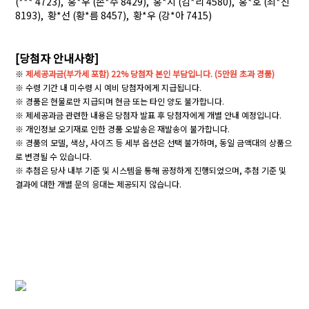
(*** 4723), 홍*우 (손*주 8429), 홍*지 (김*리 4580), 홍*호 (최*진
8193), 황*선 (황*름 8457), 황*우 (강*아 7415)
[당첨자 안내사항]
※
제세공과금
(
부가세 포함
) 22%
당첨자 본인 부담입니다
. (5
만원 초과 경품
)
※
수령 기간 내 미수령 시 예비 당첨자에게 지급됩니다
.
※
경품은 현물로만 지급되며 현금 또는 타인 양도 불가합니다
.
※
제세공과금 관련한 내용은 당첨자 발표 후 당첨자에게 개별 안내 예정입니다
.
※
개인정보 오기재로 인한 경품
오발송은
재발송이 불가합니다
.
※
경품의 모델
,
색상
,
사이즈 등 세부 옵션은 선택 불가하며
,
동일 금액대의 상품으
로 변경될 수 있습니다
.
※
추첨은 당사 내부 기준 및 시스템을 통해 공정하게 진행되었으며
,
추첨 기준 및
결과에 대한 개별 문의 응대는 제공되지 않습니다
.