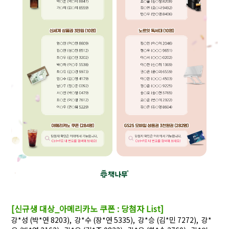
[신규생 대상_아메리카노 쿠폰 : 당첨자 List]
강*성 (박*연 8203), 강*수 (장*연 5335), 강*승 (김*민 7272), 강*