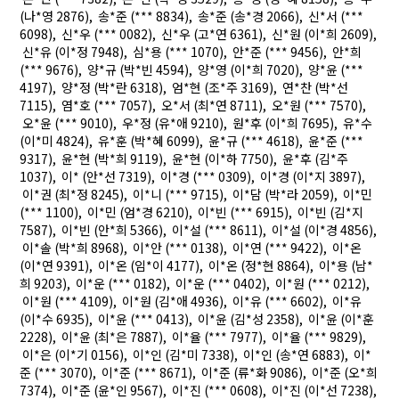
(나*영 2876), 송*준 (*** 8834), 송*준 (송*경 2066), 신*서 (***
6098), 신*우 (*** 0082), 신*우 (고*연 6361), 신*원 (이*희 2609),
신*유 (이*정 7948), 심*용 (*** 1070), 안*준 (*** 9456), 안*희
(*** 9676), 양*규 (박*빈 4594), 양*영 (이*희 7020), 양*윤 (***
4197), 양*정 (박*란 6318), 엄*현 (조*주 3169), 연*찬 (박*선
7115), 염*호 (*** 7057), 오*서 (최*연 8711), 오*원 (*** 7570),
오*윤 (*** 9010), 우*정 (유*애 9210), 원*후 (이*희 7695), 유*수
(이*미 4824), 유*훈 (박*혜 6099), 윤*규 (*** 4618), 윤*준 (***
9317), 윤*현 (박*희 9119), 윤*현 (이*하 7750), 윤*후 (김*주
1037), 이* (안*선 7319), 이*경 (*** 0309), 이*경 (이*지 3897),
이*권 (최*정 8245), 이*니 (*** 9715), 이*담 (박*라 2059), 이*민
(*** 1100), 이*민 (엄*경 6210), 이*빈 (*** 6915), 이*빈 (김*지
7587), 이*빈 (안*희 5366), 이*설 (*** 8611), 이*설 (이*경 4856),
이*솔 (박*희 8968), 이*안 (*** 0138), 이*연 (*** 9422), 이*온
(이*연 9391), 이*온 (임*이 4177), 이*온 (정*현 8864), 이*용 (남*
희 9203), 이*운 (*** 0182), 이*운 (*** 0402), 이*원 (*** 0212),
이*원 (*** 4109), 이*원 (김*애 4936), 이*유 (*** 6602), 이*유
(이*수 6935), 이*윤 (*** 0413), 이*윤 (김*성 2358), 이*윤 (이*훈
2228), 이*윤 (최*은 7887), 이*율 (*** 7977), 이*율 (*** 9829),
이*은 (이*기 0156), 이*인 (김*미 7338), 이*인 (송*연 6883), 이*
준 (*** 3070), 이*준 (*** 8671), 이*준 (류*화 9086), 이*준 (오*희
7374), 이*준 (윤*인 9567), 이*진 (*** 0608), 이*진 (이*선 7238),