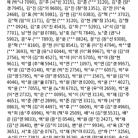
제 (박*나 7090), 김*주 (서*빈 3215), 김*준 (*** 3120), 김*준 (양*
경 7945), 김*진 (김*의 9600), 김*진 (정*정 1351), 김*찬 (이*숙
2468), 김*표 (박*희 5981), 김*한 (김*지 0383), 김*혁 (*** 3702),
김*혁 (임*미 1171), 김*현 (*** 3120), 김*현 (채*정 1514), 김*형
(*** 0924), 김*호 (지*진 4543), 김*희 (*** 5291), 나*석 (강*임
7701), 남*현 (남*원 0788), 남*호 (남*직 7840), 노*준 (권*나
5902), 문*우 (*** 7893), 문*운 (*** 0824), 문*인 (장*선 9308),
문*혁 (*** 8160), 문*현 (이*림 8541), 민*홍 (이*진 4794), 박**엘
(*** 3693), 박*결 (유*나 6044), 박*랑 (이*화 9967), 박*상 (김*라
2756), 박*아 (김*희 4527), 박*아 (이*리 5705), 박*아 (정*현
9611), 박*엘 (추*혜 5941), 박*연 (*** 1097), 박*연 (김*경 9957),
박*온 (김*연 0148), 박*온 (박*진 2756), 박*우 (*** 6057), 박*우
(강*영 5795), 박*우 (양*경 6552), 박*원 (*** 1567), 박*원 (김*이
4046), 박*원 (윤*울 0787), 박*원 (정*경 0200), 박*윤 (*** 4027),
박*윤 (*** 7055), 박*윤 (노*희 6702), 박*윤 (우*아 2659), 박*윤
(이*연 2732), 박*은 (*** 0095), 박*이 (지*연 3114), 박*재 (김*주
4651), 박*준 (명*선 2899), 박*준 (임*연 3311), 박*하 (서*영
0863), 박*혁 (김*리 4497), 박*후 (*** 0609), 박*후 (김*경 4960),
박*희 (송*주 6996), 박*희 (책*무 2509), 배*서 (김*영 5531), 배*
은 (김*연 9833), 백*원 (문*진 0546), 백*원 (문*진 2427), 백*재
(김*선 3640), 변*우 (김*미 1016), 변*원 (*** 9934), 서*욱 (조*연
3651), 서*호 (김*순 0767), 석*재 (허*아 0322), 선*하 (*** 3256),
손*민 (*** 7382), 손*진 (박*정 3529), 송*영 (정*혜 8158), 송*우