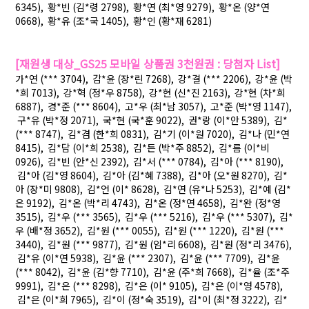
6345), 황*빈 (김*령 2798), 황*연 (최*영 9279), 황*온 (양*연
0668), 황*유 (조*국 1405), 황*인 (황*재 6281)
[재원생 대상_GS25 모바일 상품권 3천원권 : 당첨자 List]
가*연 (*** 3704), 감*윤 (장*린 7268), 강*결 (*** 2206), 강*윤 (박
*희 7013), 강*혁 (정*우 8758), 강*현 (신*진 2163), 강*현 (차*희
6887), 경*준 (*** 8604), 고*우 (최*남 3057), 고*준 (박*영 1147),
구*유 (박*정 2071), 국*현 (국*훈 9022), 권*랑 (이*안 5389), 김*
(*** 8747), 김*겸 (한*희 0831), 김*기 (이*원 7020), 김*나 (민*연
8415), 김*담 (이*희 2538), 김*든 (박*주 8852), 김*름 (이*비
0926), 김*빈 (안*신 2392), 김*서 (*** 0784), 김*아 (*** 8190),
김*아 (김*영 8604), 김*아 (김*혜 7388), 김*아 (오*원 8270), 김*
아 (장*미 9808), 김*언 (이* 8628), 김*연 (유*나 5253), 김*예 (김*
은 9192), 김*온 (박*리 4743), 김*온 (정*연 4658), 김*완 (정*영
3515), 김*우 (*** 3565), 김*우 (*** 5216), 김*우 (*** 5307), 김*
우 (배*정 3652), 김*원 (*** 0055), 김*원 (*** 1220), 김*원 (***
3440), 김*원 (*** 9877), 김*원 (임*리 6608), 김*원 (정*리 3476),
김*유 (이*연 5938), 김*윤 (*** 2307), 김*윤 (*** 7709), 김*윤
(*** 8042), 김*윤 (김*향 7710), 김*윤 (주*희 7668), 김*율 (조*주
9991), 김*은 (*** 8298), 김*은 (이* 9105), 김*은 (이*영 4578),
김*은 (이*희 7965), 김*이 (정*숙 3519), 김*이 (최*정 3222), 김*