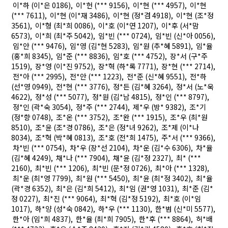
이*하 (이*은 0186), 이*헌 (*** 9156), 이*현 (*** 4957), 이*현
(*** 7611), 이*현 (이*재 3486), 이*현 (정*겸 4918), 이*현 (조*정
3561), 이*형 (최*희 0086), 이*호 (이*연 1207), 이*후 (서*맘
6573), 이*희 (최*주 5042), 임*빈 (*** 0724), 임*빈 (신*아 0056),
임*안 (*** 9476), 임*영 (김*현 5283), 임*원 (추*혜 5891), 임*율
(홍*희 8345), 임*준 (*** 8836), 임*호 (*** 4752), 장*서 (구*주
1519), 장*영 (이*진 9752), 장*혁 (하*록 7771), 장*현 (*** 2714),
전*아 (*** 2995), 전*안 (*** 1223), 전*준 (신*혜 9551), 전*하
(선*영 0949), 전*현 (*** 3776), 정*든 (김*혜 3264), 정*서 (노*욱
4622), 정*성 (*** 5077), 정*원 (김*남 4815), 정*인 (*** 8797),
정*인 (곽*숙 3054), 정*주 (*** 2744), 제*우 (방* 9382), 조*기
(정*향 0748), 조*온 (*** 3752), 조*완 (*** 1915), 조*우 (최*원
8510), 조*윤 (조*경 0786), 조*은 (정*녀 9262), 조*제 (이*나
8034), 조*혁 (박*혜 0813), 조*호 (전*희 1475), 주*서 (*** 9366),
차*빈 (*** 0754), 차*우 (장*선 2104), 차*운 (김*수 6306), 차*율
(김*혜 4249), 채*나 (*** 7904), 채*윤 (김*정 2327), 최* (***
2160), 최*빈 (*** 1206), 최*빈 (문*정 0726), 최*아 (*** 1328),
최*운 (최*영 7799), 최*원 (*** 5450), 최*윤 (최*정 3402), 최*율
(곽*경 6352), 최*은 (김*희 5412), 최*임 (권*영 1031), 최*준 (김*
정 0227), 최*진 (*** 9064), 최*혁 (김*정 5192), 최*호 (이*임
1017), 하*양 (성*숙 0842), 하*우 (*** 1130), 한*범 (신*미 5577),
한*아 (임*희 4837), 한*율 (최*희 7905), 한*후 (*** 8864), 허*배