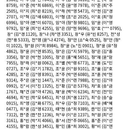
8759), 이*준 (박*희 6869), 이*준 (윤*영 7978), 이*준 (최*주
2505), 이*지 (최*은 8219), 이*하 (박*영 5473), 이*헌 (김*경
2707), 이*혁 (김*애 6803), 이*형 (조*은 2025), 이*호 (최*정
6996), 임*아 (변*미 6070), 임*아 (정*정 9801), 임*윤 (이*영
9792), 임*윤 (최*인 4255), 임*은 (양*현 9696), 임*호 (*** 0795),
장* (김*경 1120), 장*나 (차*연 3351), 장*우 (유*빈 8257), 전*성
(전*용 5333), 전*영 (윤*나 4274), 정*안 (소*숙 0525), 정*안 (정*
미 1022), 정*원 (이*희 8984), 정*윤 (노*진 0901), 정*윤 (유*정
4862), 정*윤 (이*연 8535), 정*은 (김*지 5979), 정*은 (김*홍
3356), 정*은 (박*현 1005), 정*은 (홍*혜 5651), 정*재 (윤*맘
7955), 정*하 (이*원 0062), 조*별 (박*령 6773), 조*봄 (도*민
0727), 조*우 (김*기 1782), 조*윤 (이*원 9101), 조*율 (김*호
4285), 조*은 (김*영 8391), 조*주 (박*연 6080), 조*훈 (박*현
9314), 주*은 (윤*인 1447), 지*준 (이*련 7988), 진*빈 (김*아
0992), 진*서 (이*진 1325), 진*황 (김*은 5376), 차*호 (송*금
1767), 채*건 (유*아 4726), 채*윤 (백*이 6234), 최*린 (전*민
4694), 최*빈 (학*모 6451), 최*성 (최*샘 1227), 최*승 (송*슬
0915), 최*영 (김*화 6775), 최*우 (김*정 7103), 최*유 (배*혜
0477), 최*윤 (김*영 6233), 태*현 (송*희 9389), 한*민 (김*연
7312), 한*준 (한*찬 1236), 허*우 (이*은 1237), 허*원 (최*선
3161), 홍*빈 (박*지 4066), 홍*서 (전*주 0665), 홍*준 (이*선
4155), 황*람 (한*성 3451), 황*민 (홍*희 3002), 황*비 (김*연