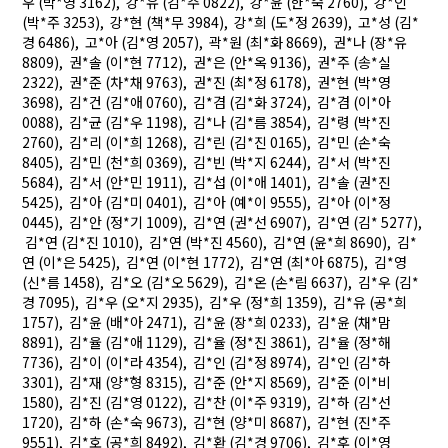
우 (박*영 3162), 강*유 (김*주 0822), 강*윤 (한*숙 2760), 강*인
(박*주 3253), 강*현 (책*무 3984), 강*희 (도*정 2639), 고*성 (김*
경 6486), 고*아 (김*영 2057), 곽*원 (최*화 8669), 권*나 (장*유
8809), 권*솔 (이*현 7712), 권*은 (안*옥 9136), 권*주 (송*실
2322), 권*준 (차*채 9763), 권*진 (최*정 6178), 권*현 (박*영
3698), 김*건 (김*애 0760), 김*겸 (김*화 3724), 김*겸 (이*아
0088), 김*균 (김*우 1198), 김*나 (김*름 3854), 김*령 (박*진
2760), 김*리 (이*희 1268), 김*린 (김*진 0165), 김*민 (손*숙
8405), 김*민 (천*희 0369), 김*빈 (박*지 6244), 김*서 (박*진
5684), 김*서 (안*민 1911), 김*섭 (이*애 1401), 김*솔 (권*진
5425), 김*아 (김*미 0401), 김*아 (예*이 9555), 김*아 (이*정
0445), 김*안 (정*기 1009), 김*연 (권*선 6907), 김*연 (김* 5277),
김*연 (김*진 1010), 김*연 (박*진 4560), 김*연 (윤*희 8690), 김*
연 (이*은 5425), 김*연 (이*현 1772), 김*연 (최*아 6875), 김*영
(신*름 1458), 김*오 (김*오 5629), 김*온 (손*림 6637), 김*우 (김*
경 7095), 김*우 (오*지 2935), 김*우 (정*희 1359), 김*유 (공*희
1757), 김*윤 (배*아 2471), 김*윤 (장*희 0233), 김*윤 (채*맘
8891), 김*율 (김*애 1129), 김*율 (정*진 3861), 김*율 (정*해
7736), 김*이 (이*라 4354), 김*인 (김*정 8974), 김*인 (김*하
3301), 김*재 (양*형 8315), 김*준 (안*지 8569), 김*준 (이*비
1580), 김*진 (김*영 0122), 김*찬 (이*주 9319), 김*하 (김*선
1720), 김*하 (손*숙 9673), 김*현 (양*미 8687), 김*현 (진*주
9551), 김*호 (공*희 8492), 김*환 (김*경 9706), 김*후 (이*영