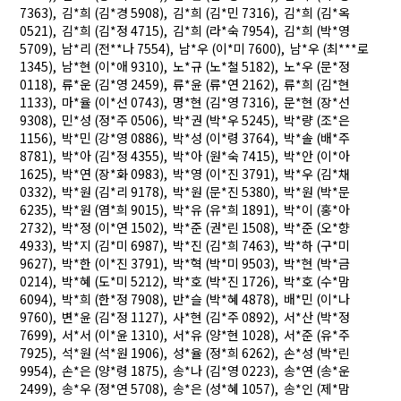
7363), 김*희 (김*경 5908), 김*희 (김*민 7316), 김*희 (김*옥
0521), 김*희 (김*정 4715), 김*희 (라*숙 7954), 김*희 (박*영
5709), 남*리 (전**나 7554), 남*우 (이*미 7600), 남*우 (최***로
1345), 남*현 (이*애 9310), 노*규 (노*철 5182), 노*우 (문*정
0118), 류*운 (김*영 2459), 류*윤 (류*연 2162), 류*희 (김*현
1133), 마*율 (이*선 0743), 명*현 (김*영 7316), 문*현 (장*선
9308), 민*성 (정*주 0506), 박*권 (박*우 5245), 박*량 (조*은
1156), 박*민 (강*영 0886), 박*성 (이*령 3764), 박*솔 (배*주
8781), 박*아 (김*정 4355), 박*아 (원*숙 7415), 박*안 (이*아
1625), 박*연 (장*화 0983), 박*영 (이*진 3791), 박*우 (김*채
0332), 박*원 (김*리 9178), 박*원 (문*진 5380), 박*원 (박*문
6235), 박*원 (염*희 9015), 박*유 (유*희 1891), 박*이 (홍*아
2732), 박*정 (이*연 1502), 박*준 (권*린 1508), 박*준 (오*향
4933), 박*지 (김*미 6987), 박*진 (김*희 7463), 박*하 (구*미
9627), 박*한 (이*진 3791), 박*혁 (박*미 9503), 박*현 (박*금
0214), 박*혜 (도*미 5212), 박*호 (박*진 1726), 박*호 (수*맘
6094), 박*희 (한*정 7908), 반*슬 (박*혜 4878), 배*민 (이*나
9760), 변*윤 (김*정 1127), 사*현 (김*주 0892), 서*산 (박*정
7699), 서*서 (이*윤 1310), 서*유 (양*현 1028), 서*준 (유*주
7925), 석*원 (석*원 1906), 성*율 (정*희 6262), 손*성 (박*린
9954), 손*은 (양*령 1875), 송*나 (김*영 0223), 송*연 (송*운
2499), 송*우 (정*연 5708), 송*은 (성*혜 1057), 송*인 (제*맘