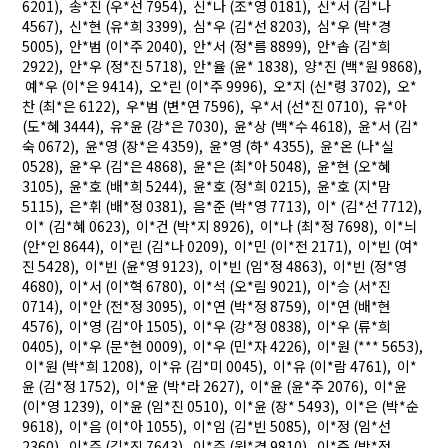
6201), 송*진 (우*선 7954), 신*나 (조*영 0181), 신*서 (김*나
4567), 신*현 (유*희 3399), 심*우 (김*선 8203), 심*우 (박*경
5005), 안*범 (이*주 2040), 안*서 (정*름 8899), 안*솝 (김*희
2922), 안*우 (정*진 5718), 안*율 (윤* 1838), 양*진 (백*원 9868),
예*우 (이*은 9414), 오*린 (이*주 9996), 오*지 (신*령 3702), 오*
찬 (최*은 6122), 우*범 (변*연 7596), 우*서 (선*진 0710), 유*아
(도*혜 3444), 유*윤 (강*은 7030), 윤*상 (백*수 4618), 윤*서 (김*
숙 0672), 윤*영 (장*은 4359), 윤*영 (하* 4355), 윤*온 (나*실
0528), 윤*우 (김*은 4868), 윤*은 (최*아 5048), 윤*현 (오*혜
3105), 윤*호 (배*희 5244), 윤*호 (정*희 0215), 윤*호 (지*맘
5115), 은*휘 (배*정 0381), 음*준 (박*영 7713), 이* (김*선 7712),
이* (김*혜 0623), 이*건 (박*지 8926), 이*나 (최*정 7698), 이*늬
(안*인 8644), 이*린 (김*나 0209), 이*민 (이*전 2171), 이*빈 (여*
진 5428), 이*빈 (윤*영 9123), 이*빈 (임*정 4863), 이*빈 (정*영
4680), 이*서 (이*혁 6780), 이*석 (오*림 9021), 이*승 (서*진
0714), 이*안 (전*정 3095), 이*연 (박*정 8759), 이*연 (배*현
4576), 이*영 (김*아 1505), 이*우 (강*정 0838), 이*우 (류*희
0405), 이*우 (문*현 0009), 이*우 (민*자 4226), 이*원 (*** 5653),
이*원 (박*희 1208), 이*유 (김*미 0045), 이*유 (이*람 4761), 이*
윤 (김*정 1752), 이*윤 (박*라 2627), 이*윤 (윤*주 2076), 이*윤
(이*영 1239), 이*윤 (임*진 0510), 이*윤 (장* 5493), 이*은 (박*순
9618), 이*음 (이*아 1055), 이*임 (김*빈 5085), 이*정 (임*선
2360), 이*주 (김*진 7643), 이*주 (원*경 9810), 이*준 (박*정